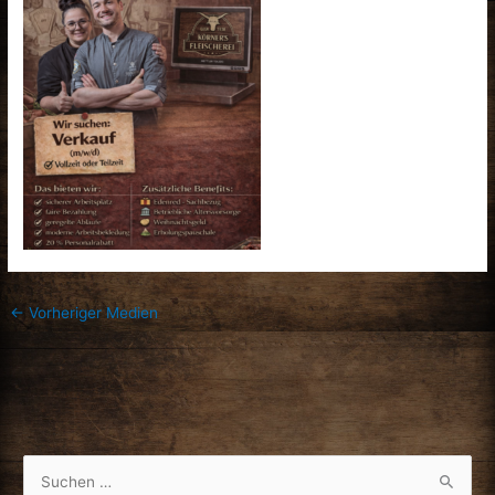
←
Vorheriger Medien
S